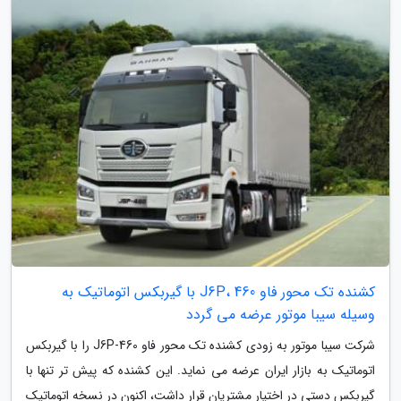
کشنده تک محور فاو J6P، 460 با گیربکس اتوماتیک به
وسیله سیبا موتور عرضه می گردد
شرکت سیبا موتور به زودی کشنده تک محور فاو J6P-460 را با گیربکس
اتوماتیک به بازار ایران عرضه می نماید. این کشنده که پیش تر تنها با
گیربکس دستی در اختیار مشتریان قرار داشت، اکنون در نسخه اتوماتیک