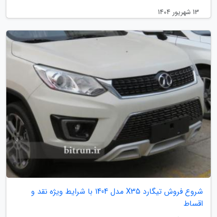
13 شهریور 1404
شروع فروش تیگارد X35 مدل 1404 با شرایط ویژه نقد و
اقساط