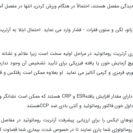
دگی مفصل هستند، احتمالاً در هنگام ورزش کردن، انتها در مفصل آ
، لگن و ستون فقرات - فشار وارد می نماید. احتمال ابتلا به آرتریت
رتریت روماتوئید در مراحل اولیه سخت است زیرا علائم و نشانه 
یچ آزمایش خون یا یافته فیزیکی برای تأیید تشخیص آن وجود ندارد.
رم، قرمزی و گرمی آنالیز می نماید. او بعلاوه ممکن است رفلکس و ق
آزمایش خونافراد مبتلا به آرتریت روماتوئید معمولاً دارای مقدار افزایش یافتهESR و CRP هستند که ممکن اس
خون فاکتور روماتوئید و آنتی بادی ضد CCPهستند.
ای ایکس را برای ارزیابی پیشرفت آرتریت روماتوئید در مفاصل 