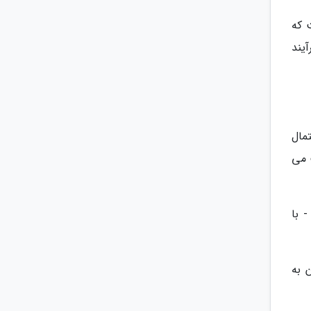
 که
یند
تمال
 می
- با
 به