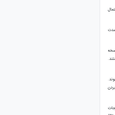
مال
مدت
 دهند. NSAID های بدون نسخه
ترس هستند.
ند.
ردن
نجات