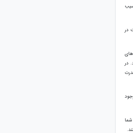
سیب
 در
های
 در
درت
ت نشانگر وجود
شما