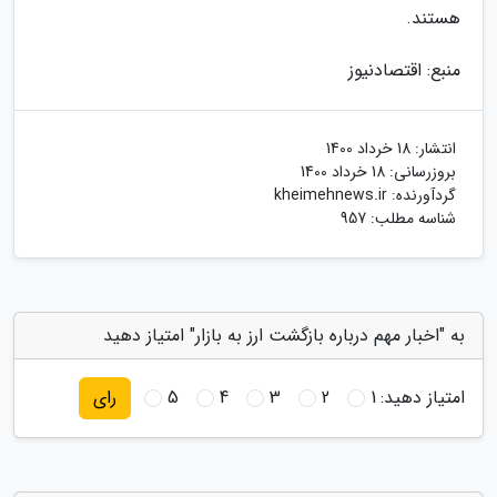
هستند.
منبع: اقتصادنیوز
انتشار:
18 خرداد 1400
بروزرسانی:
18 خرداد 1400
گردآورنده:
kheimehnews.ir
شناسه مطلب: 957
به "اخبار مهم درباره بازگشت ارز به بازار" امتیاز دهید
امتیاز دهید:
1
2
3
4
5
رای