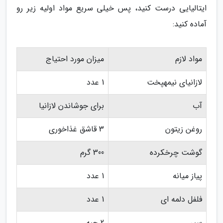
ایتالیایی درست کنید، پس خیلی سریع مواد اولیه زیر رو
آماده کنید:
مواد لازم
میزان مورد احتیاج
لازانیای نیمهپخت
1 عدد
آب
برای جوشاندن لازانیا
روغن زیتون
3 قاشق غذاخوری
گوشت چرخکرده
300 گرم
پیاز میانه
1 عدد
فلفل دلمه ای
1 عدد
سیر
2 حبه