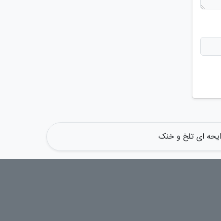
رایحه ای تلخ و خنک