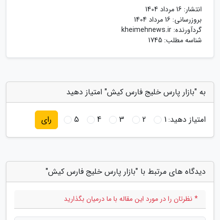
انتشار:
16 مرداد 1404
بروزرسانی:
16 مرداد 1404
گردآورنده:
kheimehnews.ir
شناسه مطلب: 1745
به "بازار پارس خلیج فارس کیش" امتیاز دهید
امتیاز دهید:
1
2
3
4
5
رای
دیدگاه های مرتبط با "بازار پارس خلیج فارس کیش"
* نظرتان را در مورد این مقاله با ما درمیان بگذارید