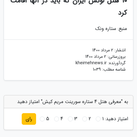
10 هتل لوکس ایران که باید در آنها اقامت
کرد
منبع: ستاره ونک
انتشار:
2 مرداد 1400
بروزرسانی:
2 مرداد 1400
گردآورنده:
kheimehnews.ir
شناسه مطلب: 1039
به "معرفی هتل 4 ستاره سورینت مریم کیش" امتیاز دهید
امتیاز دهید:
1
2
3
4
5
رای