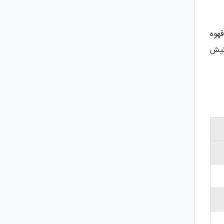
قهوه
کیش