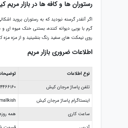
رستوران ها و کافه ها در بازار مریم 
اگر آنقدر گرسنه نبودید که به رستوران بروید اشکالی 
گرم با بویی دیوانه کننده، بستنی خنک میوه ای و 
روی نیمکت های سفید رنگ بنشینید و از مزه مزه ک
اطلاعات ضروری بازار مریم
نوع اطلاعات
توضیحات
تلفن پاساژ مرجان کیش
44466160
اینستاگرام پاساژ مرجان کیش
mallkish
ساعت کاری
همه روزه از 9:00 صبح تا 13:00 ظهر و 16:00 بعد
آدرس
قسمت شر