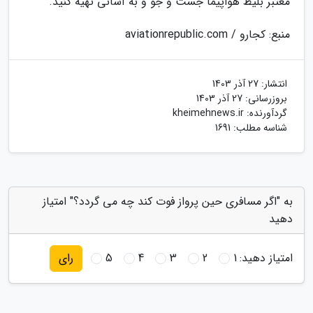
معتبر بلیط هواپیما جست و جو و به آسانی تهیه کنید.
منبع: کجارو / aviationrepublic.com
انتشار:
27 آذر 1403
بروزرسانی:
27 آذر 1403
گردآورنده:
kheimehnews.ir
شناسه مطلب: 1691
به "اگر مسافری حین پرواز فوت کند چه می گردد؟" امتیاز
دهید
امتیاز دهید:
1
2
3
4
5
رای