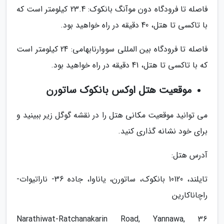
فاصله تا فرودگاه دون موآنگ بانکوک: 23.4 کیلومتر است که
با تاکسی تا هتل، 40 دقیقه در راه خواهید بود.
فاصله تا فرودگاه بین المللی سووارنابهامی: 24 کیلومتر است
که با تاکسی تا هتل، 41 دقیقه در راه خواهید بود.
موقعیت هتل اوکس بانکوک ساتورن
می توانید موقعیت مکانی هتل را در نقشه گوگل زیر ببینید و
برای خود نشانه گذاری کنید.
آدرس هتل:
تایلند، 10120 بانکوک، ساتورن، یاناوا، جاده 36- ناراتیوات-
راچاناکارین
36 Narathiwat-Ratchanakarin Road, Yannawa,