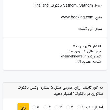
Sathorn,, Sathorn, 10120 بانکوک, Thailand
منبع: www.booking.com
منبع: الی گشت
انتشار:
21 بهمن 1400
بروزرسانی:
21 بهمن 1400
گردآورنده:
kheimehnews.ir
شناسه مطلب: 1261
به "تور تایلند ارزان: معرفی هتل 5 ستاره اوکس بانکوک
ساتورن در بانکوک" امتیاز دهید
امتیاز دهید:
1
2
3
4
5
رای