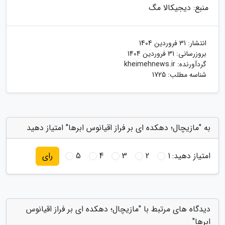
منبع: دیجیکالا مگ
انتشار:
31 فروردین 1404
بروزرسانی:
31 فروردین 1404
گردآورنده:
kheimehnews.ir
شناسه مطلب: 1725
به "مازیچال؛ دهکده ای بر فراز اقیانوس ابرها" امتیاز دهید
امتیاز دهید:
1
2
3
4
5
رای
دیدگاه های مرتبط با "مازیچال؛ دهکده ای بر فراز اقیانوس
ابرها"