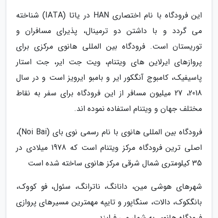
این فرودگاه با نام اختصاری HAN در یاتا (IATA) شناخته
می گردد و با داشتن دو ترمینال، پذیرای مسافران و
توریستان است. فرودگاه بین المللی هانوی مرکزی برای
پروازهای ایرلاین های ویتنام، ویت جت ایر، جت استار
پاسیفیک، کامبوج آنگکور ایر و بامبو ایرویز است و در سال
2018، 27 میلیون مسافر از این فرودگاه برای سفر به نقاط
مختلف جهان و ویتنام استفاده نموده اند.
فرودگاه بین المللی هانوی با نام رسمی نوی بای (Noi Bai)،
اصلی ترین فرودگاه مرکز ویتنام است که 1978 میلادی در
35 کیلومتری شمال شرقی مرکز هانوی ساخته شده است
شهرهای هوشی مین، دانانگ، ناترانگ، سئول، فو کووک،
بانگکوک، دالات، سنگاپور و تایپه مهمترین مسیرهای پروازی
فرودگاه هانوی به شمار می فرایند.