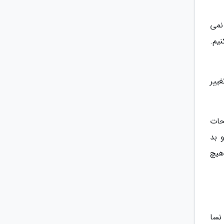
نمی
یم.
ییر
حات
 بد
هیچ
نسا