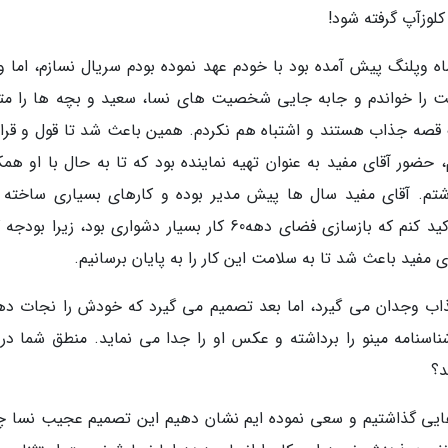
لوزآپ گرفته شود!
ماه وپلنگ پیش آمده بود با خودم عهد نموده بودم سریال نسازم، اما و
است را خواندم و جابه جایی شخصیت های نسا، سعید و بچه ها را مت
صه جذاب هستند و اشتباه هم نکردم. همین باعث شد تا قول و قرارم
 حضور آقای مفید به عنوان تهیه نماینده بود که تا به حال با او همک
شتم. آقای مفید سال ها پیش مدیر بوده و کارهای بسیاری ساخته ب
خوشبختانه شرایط همکاری مهیا شد. البته باید تاکید کنم که بازسازی فضای دهه60 کار بسیار دشواری بود، زی
ی مفید باعث شد تا به سلامت این کار را به پایان برسانیم.
اب وجدان می گیرد، اما بعد تصمیم می گیرد که خودش را نجات ده
اسنامه مینو را برداشته و عکس او را جدا می نماید. منطق شما در 
د؟
ایی گذاشتیم و سعی نموده ایم نشان دهیم این تصمیم عجیب نسا چ