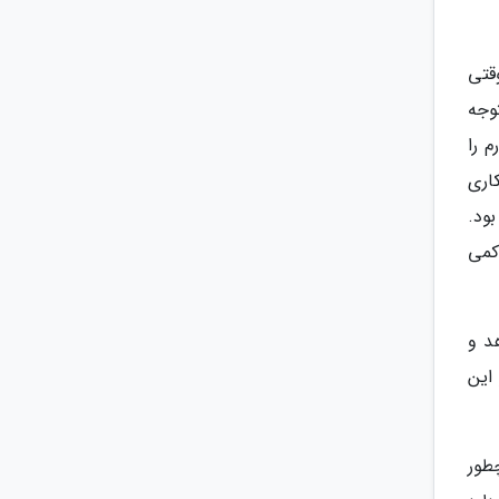
قتی
وجه
 را
اری
ود.
را بودجه کمی
د و
این
طور