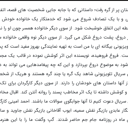
ان پر از گره رفت؛ داستانی که با جابه جایی شخصیت های قصه، اتفا
ی و با یک تصادف شروع می شود که خدمتکار یک خانواده خودش را
ه این اتفاق خوشبخت شود. از سوی دیگر خانواده همسر چون او را ند
 دروغ، پشت دروغ شکل می گیرد. از سوی دیگر نوه واقعی خانواده سر
ویزیونی بیگانه ای با من است به تهیه نمایندگی بهروز مفید است که 
ت. فروغ فروهیده، نویسنده این اثر کوشش نموده در قالب یک مجم
ت آن از اواخر دهه60 شروع می شود به موضوع دروغ بپردازد و این که چه پیغامدهایی می تواند به 
ن سریال تلویزیونی شاهد یک گره یا چند گره هستند و هریک از شخ
آنها داستان های خودشان را دارند. از سوی دیگر کارگردان برای تک
و کوشش داشته تا یک اثر مخاطب پسند را روانه آنتن کند. اقبال مخاط
 سریال دعوت کنیم تا آنها جوابگوی سوالات ما باشند. احمد امینی کارگ
گار عابدی بازیگر نقش سمیه، ایوب آقاخانی بازیگر نقش جاوید و سام
ماه در روزنامه جام جم حاضر شدند. گپ وگفت ما را با این هنرمن