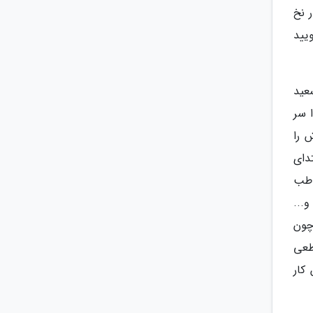
 نخ
یید
عید
 سر
 را
دای
اطب
...
چون
طعی
کار