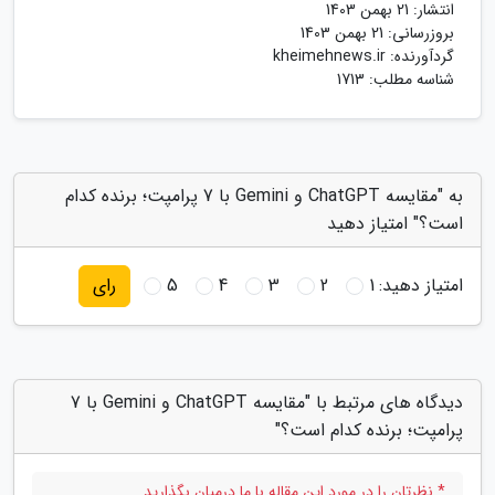
انتشار:
21 بهمن 1403
بروزرسانی:
21 بهمن 1403
گردآورنده:
kheimehnews.ir
شناسه مطلب: 1713
به "مقایسه ChatGPT و Gemini با 7 پرامپت؛ برنده کدام
است؟" امتیاز دهید
امتیاز دهید:
1
2
3
4
5
رای
دیدگاه های مرتبط با "مقایسه ChatGPT و Gemini با 7
پرامپت؛ برنده کدام است؟"
* نظرتان را در مورد این مقاله با ما درمیان بگذارید