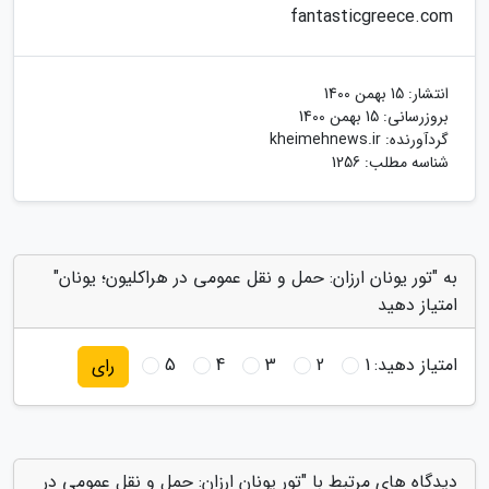
fantasticgreece.com
انتشار:
15 بهمن 1400
بروزرسانی:
15 بهمن 1400
گردآورنده:
kheimehnews.ir
شناسه مطلب: 1256
به "تور یونان ارزان: حمل و نقل عمومی در هراکلیون؛ یونان"
امتیاز دهید
امتیاز دهید:
1
2
3
4
5
رای
دیدگاه های مرتبط با "تور یونان ارزان: حمل و نقل عمومی در