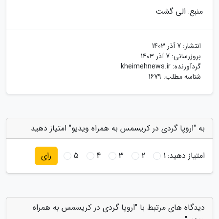
منبع: الی گشت
انتشار:
7 آذر 1403
بروزرسانی:
7 آذر 1403
گردآورنده:
kheimehnews.ir
شناسه مطلب: 1679
به "اروپا گردی در کریسمس به همراه ویدیو" امتیاز دهید
امتیاز دهید:
1
2
3
4
5
رای
دیدگاه های مرتبط با "اروپا گردی در کریسمس به همراه