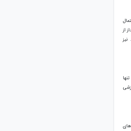
مال
ز از
نیز
نها
زشی
های