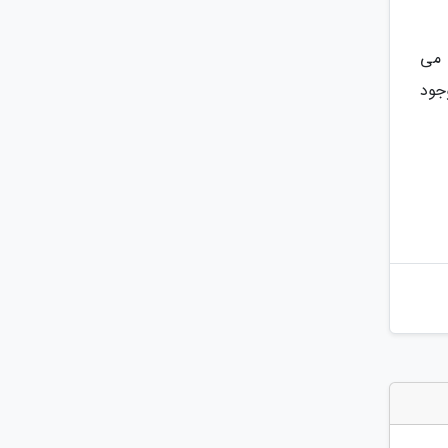
 می
جود