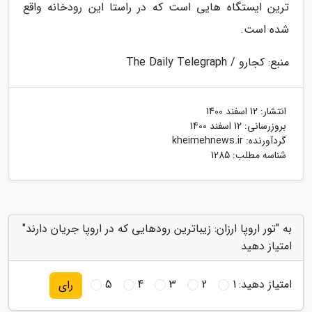
ترین ایستگاه هایی است که در راستا این رودخانه واقع
شده است.
منبع: کجارو / The Daily Telegraph
انتشار:
12 اسفند 1400
بروزرسانی:
12 اسفند 1400
گردآورنده:
kheimehnews.ir
شناسه مطلب: 1285
به "تور اروپا ارزان: زیباترین رودهایی که در اروپا جریان دارند"
امتیاز دهید
امتیاز دهید:
1
2
3
4
5
رای